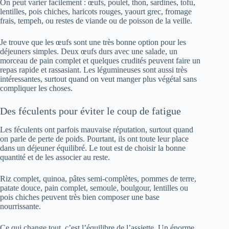
On peut varier facilement : œufs, poulet, thon, sardines, tofu,
lentilles, pois chiches, haricots rouges, yaourt grec, fromage
frais, tempeh, ou restes de viande ou de poisson de la veille.
Je trouve que les œufs sont une très bonne option pour les
déjeuners simples. Deux œufs durs avec une salade, un
morceau de pain complet et quelques crudités peuvent faire un
repas rapide et rassasiant. Les légumineuses sont aussi très
intéressantes, surtout quand on veut manger plus végétal sans
compliquer les choses.
Des féculents pour éviter le coup de fatigue
Les féculents ont parfois mauvaise réputation, surtout quand
on parle de perte de poids. Pourtant, ils ont toute leur place
dans un déjeuner équilibré. Le tout est de choisir la bonne
quantité et de les associer au reste.
Riz complet, quinoa, pâtes semi-complètes, pommes de terre,
patate douce, pain complet, semoule, boulgour, lentilles ou
pois chiches peuvent très bien composer une base
nourrissante.
Ce qui change tout, c’est l’équilibre de l’assiette. Un énorme