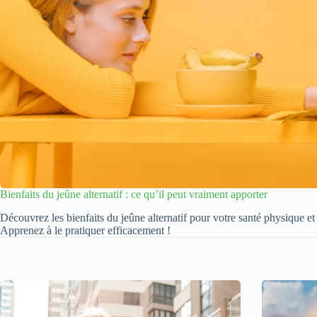
Bienfaits du jeûne alternatif : ce qu’il peut vraiment apporter
Découvrez les bienfaits du jeûne alternatif pour votre santé physique et
Apprenez à le pratiquer efficacement !