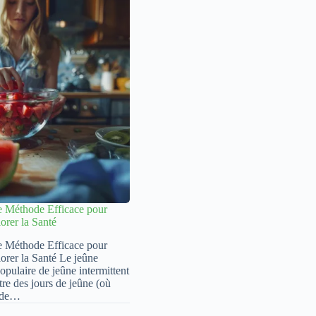
ne Méthode Efficace pour
orer la Santé
ne Méthode Efficace pour
orer la Santé Le jeûne
populaire de jeûne intermittent
ntre des jours de jeûne (où
u de…