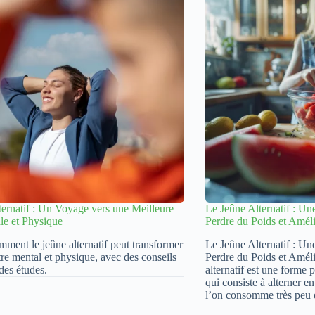
ernatif : Un Voyage vers une Meilleure
Le Jeûne Alternatif : U
le et Physique
Perdre du Poids et Améli
ment le jeûne alternatif peut transformer
Le Jeûne Alternatif : U
tre mental et physique, avec des conseils
Perdre du Poids et Améli
 des études.
alternatif est une forme 
qui consiste à alterner e
l’on consomme très pe