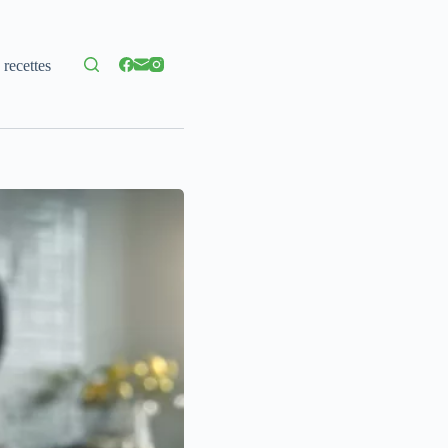
 recettes