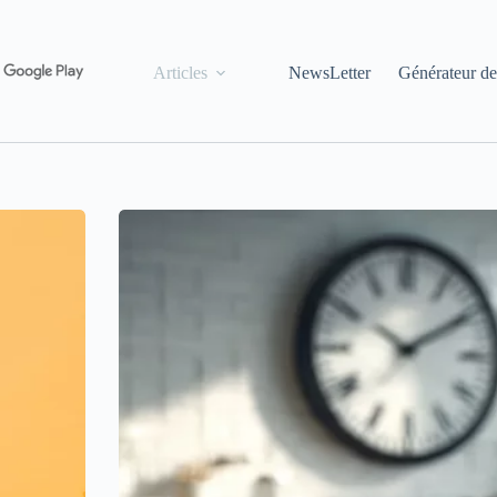
Articles
NewsLetter
Générateur de