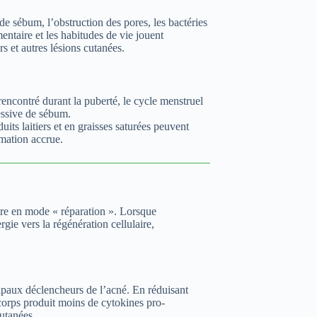
e sébum, l’obstruction des pores, les bactéries
mentaire et les habitudes de vie jouent
s et autres lésions cutanées.
ncontré durant la puberté, le cycle menstruel
essive de sébum.
its laitiers et en graisses saturées peuvent
mation accrue.
ttre en mode « réparation ». Lorsque
rgie vers la régénération cellulaire,
ipaux déclencheurs de l’acné. En réduisant
e corps produit moins de cytokines pro-
cutanées.