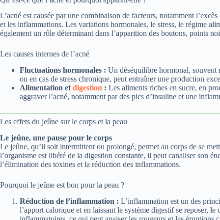
L’acné est causée par une combinaison de facteurs, notamment l’excès d
et les inflammations. Les variations hormonales, le stress, le régime ali
également un rôle déterminant dans l’apparition des boutons, points noir
Les causes internes de l’acné
Fluctuations hormonales :
Un déséquilibre hormonal, souvent re
ou en cas de stress chronique, peut entraîner une production exc
Alimentation et
digestion
:
Les aliments riches en sucre, en produ
aggraver l’acné, notamment par des pics d’insuline et une inflam
Les effets du jeûne sur le corps et la peau
Le jeûne, une pause pour le corps
Le jeûne, qu’il soit intermittent ou prolongé, permet au corps de se me
l’organisme est libéré de la digestion constante, il peut canaliser son éne
l’élimination des toxines et la réduction des inflammations.
Pourquoi le jeûne est bon pour la peau ?
Réduction de l’inflammation :
L’inflammation est un des princ
l’apport calorique et en laissant le système digestif se reposer, l
inflammatoires, ce qui peut apaiser les rougeurs et les éruptions 