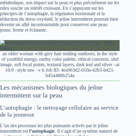
métabolique, son impact sur la peau et plus précisément sur les
rides suscite un intérêt croissant. En s’appuyant sur les
principes de l’autophagie, la régulation hormonale et la
réduction du stress oxydatif, le jeûne intermittent pourrait bien
devenir un allié incontournable pour conserver une peau
jeune, ferme et éclatante.
an older woman with grey hair smiling outdoors, in the style
of youthful energy, earthy color palette, ethical concerns, uhd
image, soft focal points, textural layers, dark teal and silver –ar
16:9 –style raw –v 6 Job ID: 4ea963d2-010a-42b3-b421-
b454486b254a
Les mécanismes biologiques du jeûne
intermittent sur la peau
L’autophagie : le nettoyage cellulaire au service
de la jeunesse
L’un des processus les plus puissants activés par le jeûne
intermittent est
l’autophagie
. Il s’agit d’un système naturel de