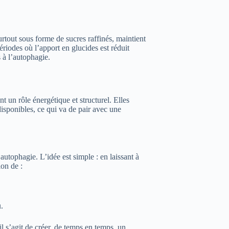
rtout sous forme de sucres raffinés, maintient
ériodes où l’apport en glucides est réduit
 à l’autophagie.
 un rôle énergétique et structurel. Elles
disponibles, ce qui va de pair avec une
utophagie. L’idée est simple : en laissant à
ion de :
.
il s’agit de créer, de temps en temps, un