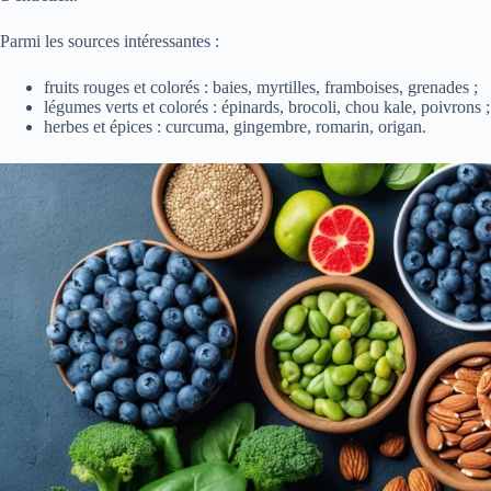
Parmi les sources intéressantes :
fruits rouges et colorés : baies, myrtilles, framboises, grenades ;
légumes verts et colorés : épinards, brocoli, chou kale, poivrons ;
herbes et épices : curcuma, gingembre, romarin, origan.