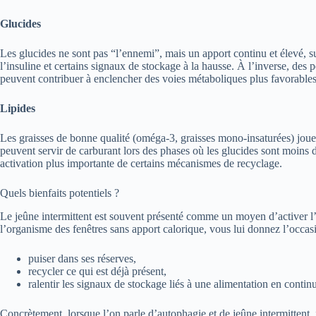
Glucides
Les glucides ne sont pas “l’ennemi”, mais un apport continu et élevé, su
l’insuline et certains signaux de stockage à la hausse. À l’inverse, des p
peuvent contribuer à enclencher des voies métaboliques plus favorables
Lipides
Les graisses de bonne qualité (oméga-3, graisses mono-insaturées) jouent
peuvent servir de carburant lors des phases où les glucides sont moins 
activation plus importante de certains mécanismes de recyclage.
Quels bienfaits potentiels ?
Le jeûne intermittent est souvent présenté comme un moyen d’activer l’a
l’organisme des fenêtres sans apport calorique, vous lui donnez l’occas
puiser dans ses réserves,
recycler ce qui est déjà présent,
ralentir les signaux de stockage liés à une alimentation en continu
Concrètement, lorsque l’on parle d’autophagie et de jeûne intermittent, 