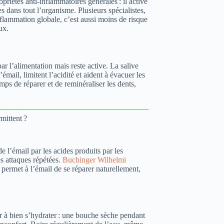
priétés anti-inflammatoires générales : il active
s dans tout l’organisme. Plusieurs spécialistes,
inflammation globale, c’est aussi moins de risque
ux.
ar l’alimentation mais reste active. La salive
mail, limitent l’acidité et aident à évacuer les
mps de réparer et de reminéraliser les dents,
mittent ?
e l’émail par les acides produits par les
es attaques répétées.
Buchinger Wilhelmi
 permet à l’émail de se réparer naturellement,
ler à bien s’hydrater : une bouche sèche pendant