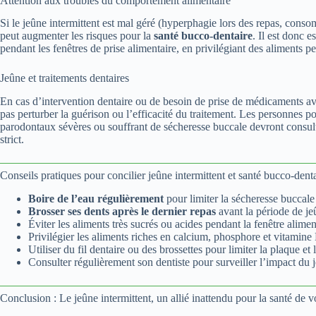
Attention aux troubles du comportement alimentaire
Si le jeûne intermittent est mal géré (hyperphagie lors des repas, conso
peut augmenter les risques pour la
santé bucco-dentaire
. Il est donc 
pendant les fenêtres de prise alimentaire, en privilégiant des aliments 
Jeûne et traitements dentaires
En cas d’intervention dentaire ou de besoin de prise de médicaments ave
pas perturber la guérison ou l’efficacité du traitement. Les personnes p
parodontaux sévères ou souffrant de sécheresse buccale devront consult
strict.
Conseils pratiques pour concilier jeûne intermittent et santé bucco-dent
Boire de l’eau régulièrement
pour limiter la sécheresse buccale 
Brosser ses dents après le dernier repas
avant la période de j
Éviter les aliments très sucrés ou acides pendant la fenêtre alimen
Privilégier les aliments riches en calcium, phosphore et vitamine
Utiliser du fil dentaire ou des brossettes pour limiter la plaque et 
Consulter régulièrement son dentiste pour surveiller l’impact du j
Conclusion : Le jeûne intermittent, un allié inattendu pour la santé de 