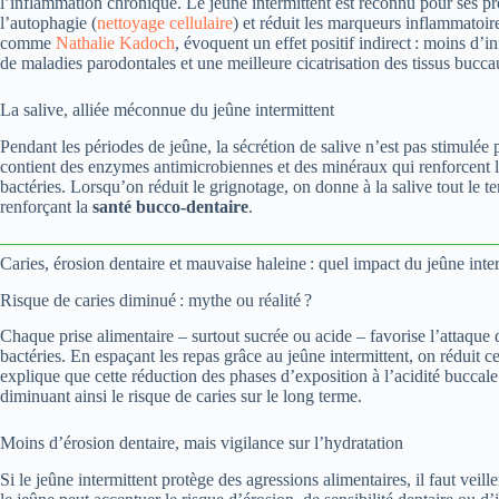
l’inflammation chronique. Le jeûne intermittent est reconnu pour ses pro
l’autophagie (
nettoyage cellulaire
) et réduit les marqueurs inflammatoire
comme
Nathalie Kadoch
, évoquent un effet positif indirect : moins d’
de maladies parodontales et une meilleure cicatrisation des tissus bucca
La salive, alliée méconnue du jeûne intermittent
Pendant les périodes de jeûne, la sécrétion de salive n’est pas stimulée p
contient des enzymes antimicrobiennes et des minéraux qui renforcent l’é
bactéries. Lorsqu’on réduit le grignotage, on donne à la salive tout le te
renforçant la
santé bucco-dentaire
.
Caries, érosion dentaire et mauvaise haleine : quel impact du jeûne inter
Risque de caries diminué : mythe ou réalité ?
Chaque prise alimentaire – surtout sucrée ou acide – favorise l’attaque d
bactéries. En espaçant les repas grâce au jeûne intermittent, on réduit c
explique que cette réduction des phases d’exposition à l’acidité buccale
diminuant ainsi le risque de caries sur le long terme.
Moins d’érosion dentaire, mais vigilance sur l’hydratation
Si le jeûne intermittent protège des agressions alimentaires, il faut veil