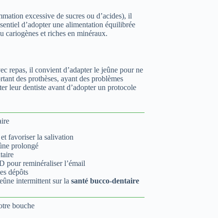
mmation excessive de sucres ou d’acides), il
essentiel d’adopter une alimentation équilibrée
peu cariogènes et riches en minéraux.
c repas, il convient d’adapter le jeûne pour ne
ortant des prothèses, ayant des problèmes
er leur dentiste avant d’adopter un protocole
aire
et favoriser la salivation
eûne prolongé
taire
 D pour reminéraliser l’émail
les dépôts
eûne intermittent sur la
santé bucco-dentaire
votre bouche