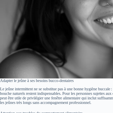
Adapter le jeûne à ses besoins bucco-dentaires
Le jeûne intermittent ne se substitue pas à une bonne hygiène buccale : 
bouche naturels restent indispensables. Pour les personnes sujettes aux c
peut être utile de privilégier une fenêtre alimentaire qui inclut suffisamm
les jeûnes très longs sans accompagnement professionnel.